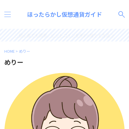
ほったらかし仮想通貨ガイド
＼初心者でも簡単／ビットコインを年8%増やす方法 ≫
HOME
>
めりー
めりー